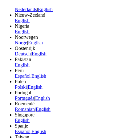
Nederlands
|
English
Nieuw-Zeeland
English
Nigeria
English
Noorwegen
Norge
|
English
Oostenrijk
Deutsch
|
English
Pakistan
English
Peru
Español
|
English
Polen
Polski
|
English
Portugal
Português
|
English
Roemenië
Romanian
|
English
Singapore
English
Spanje
Español
|
English
Taiwan