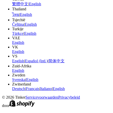
繁體中文
|
English
Thailand
ไทย
|
English
Tsjechië
Čeština
|
English
Turkije
Türkçe
|
English
VAE
English
VK
English
VS
English
|
Español (Intl.)
|
简体中文
Zuid-Afrika
English
Zweden
Svenska
|
English
Zwitserland
Deutsch
|
Français
|
Italiano
|
English
©
2026
Tinker
Servicevoorwaarden
Privacybeleid
door