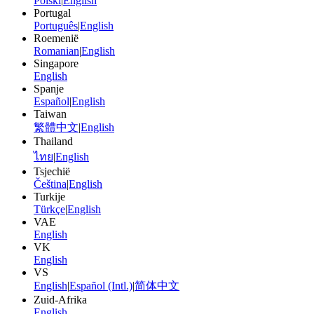
Polski
|
English
Portugal
Português
|
English
Roemenië
Romanian
|
English
Singapore
English
Spanje
Español
|
English
Taiwan
繁體中文
|
English
Thailand
ไทย
|
English
Tsjechië
Čeština
|
English
Turkije
Türkçe
|
English
VAE
English
VK
English
VS
English
|
Español (Intl.)
|
简体中文
Zuid-Afrika
English