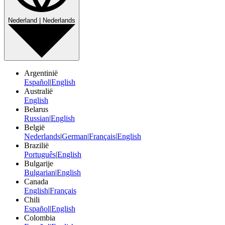
Nederland | Nederlands
Argentinië
Español
|
English
Australië
English
Belarus
Russian
|
English
België
Nederlands
|
German
|
Français
|
English
Brazilië
Português
|
English
Bulgarije
Bulgarian
|
English
Canada
English
|
Français
Chili
Español
|
English
Colombia