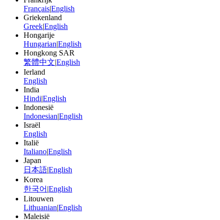
Français
|
English
Griekenland
Greek
|
English
Hongarije
Hungarian
|
English
Hongkong SAR
繁體中文
|
English
Ierland
English
India
Hindi
|
English
Indonesië
Indonesian
|
English
Israël
English
Italië
Italiano
|
English
Japan
日本語
|
English
Korea
한국어
|
English
Litouwen
Lithuanian
|
English
Maleisië