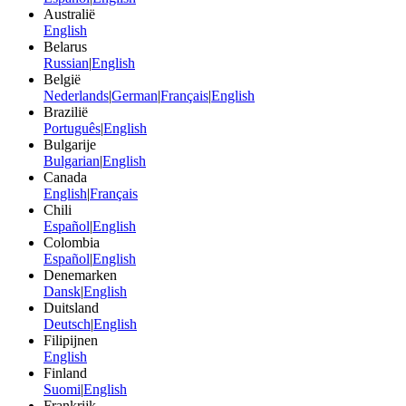
Australië
English
Belarus
Russian
|
English
België
Nederlands
|
German
|
Français
|
English
Brazilië
Português
|
English
Bulgarije
Bulgarian
|
English
Canada
English
|
Français
Chili
Español
|
English
Colombia
Español
|
English
Denemarken
Dansk
|
English
Duitsland
Deutsch
|
English
Filipijnen
English
Finland
Suomi
|
English
Frankrijk