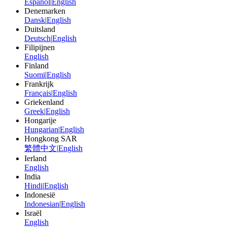
Español
|
English
Denemarken
Dansk
|
English
Duitsland
Deutsch
|
English
Filipijnen
English
Finland
Suomi
|
English
Frankrijk
Français
|
English
Griekenland
Greek
|
English
Hongarije
Hungarian
|
English
Hongkong SAR
繁體中文
|
English
Ierland
English
India
Hindi
|
English
Indonesië
Indonesian
|
English
Israël
English