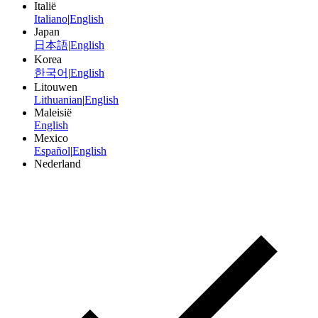
Italië
Italiano
|
English
Japan
日本語
|
English
Korea
한국어
|
English
Litouwen
Lithuanian
|
English
Maleisië
English
Mexico
Español
|
English
Nederland