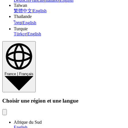
Deutsch
|
Français
|
Italiano
|
English
Taïwan
繁體中文
|
English
Thaïlande
ไทย
|
English
Turquie
Türkçe
|
English
France | Français
Choisir une région et une langue
Afrique du Sud
English