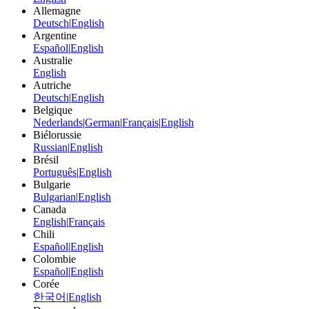
Allemagne
Deutsch
|
English
Argentine
Español
|
English
Australie
English
Autriche
Deutsch
|
English
Belgique
Nederlands
|
German
|
Français
|
English
Biélorussie
Russian
|
English
Brésil
Português
|
English
Bulgarie
Bulgarian
|
English
Canada
English
|
Français
Chili
Español
|
English
Colombie
Español
|
English
Corée
한국어
|
English