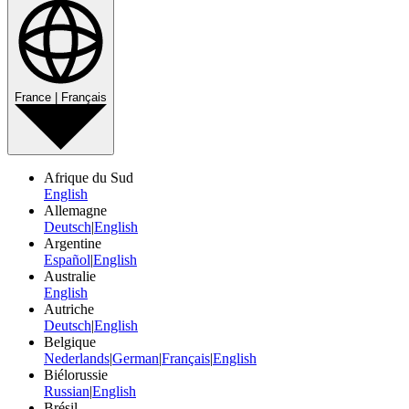
France | Français
Afrique du Sud
English
Allemagne
Deutsch
|
English
Argentine
Español
|
English
Australie
English
Autriche
Deutsch
|
English
Belgique
Nederlands
|
German
|
Français
|
English
Biélorussie
Russian
|
English
Brésil