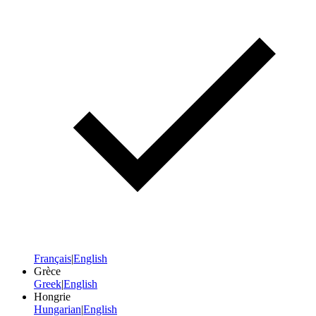
Français
|
English
Grèce
Greek
|
English
Hongrie
Hungarian
|
English