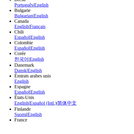
Português
|
English
Bulgarie
Bulgarian
|
English
Canada
English
|
Français
Chili
Español
|
English
Colombie
Español
|
English
Corée
한국어
|
English
Danemark
Dansk
|
English
Émirats arabes unis
English
Espagne
Español
|
English
États-Unis
English
|
Español (Intl.)
|
简体中文
Finlande
Suomi
|
English
France