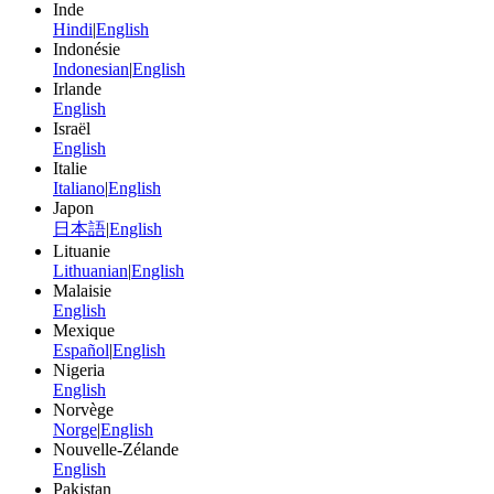
Inde
Hindi
|
English
Indonésie
Indonesian
|
English
Irlande
English
Israël
English
Italie
Italiano
|
English
Japon
日本語
|
English
Lituanie
Lithuanian
|
English
Malaisie
English
Mexique
Español
|
English
Nigeria
English
Norvège
Norge
|
English
Nouvelle-Zélande
English
Pakistan