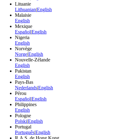
Lituanie
Lithuanian
|
English
Malaisie
English
Mexique
Español
|
English
Nigeria
English
Norvège
Norge
|
English
Nouvelle-Zélande
English
Pakistan
English
Pays-Bas
Nederlands
|
English
Pérou
Español
|
English
Philippines
English
Pologne
Polski
|
English
Portugal
Português
|
English
R.A.S. de Hong Kong