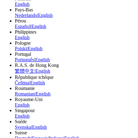
English
Pays-Bas
Nederlands
|
English
Pérou
Español
|
English
Philippines
English
Pologne
Polski
|
English
Portugal
Português
|
English
R.A.S. de Hong Kong
繁體中文
|
English
République tchèque
Čeština
|
English
Roumanie
Romanian
|
English
Royaume-Uni
English
Singapour
English
Suède
Svenska
|
English
Suisse