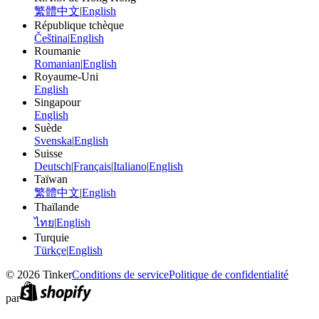
繁體中文
|
English
République tchèque
Čeština
|
English
Roumanie
Romanian
|
English
Royaume-Uni
English
Singapour
English
Suède
Svenska
|
English
Suisse
Deutsch
|
Français
|
Italiano
|
English
Taïwan
繁體中文
|
English
Thaïlande
ไทย
|
English
Turquie
Türkçe
|
English
©
2026
Tinker
Conditions de service
Politique de confidentialité
par