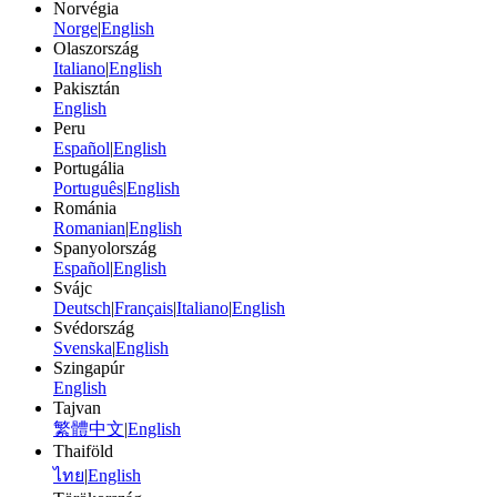
Norvégia
Norge
|
English
Olaszország
Italiano
|
English
Pakisztán
English
Peru
Español
|
English
Portugália
Português
|
English
Románia
Romanian
|
English
Spanyolország
Español
|
English
Svájc
Deutsch
|
Français
|
Italiano
|
English
Svédország
Svenska
|
English
Szingapúr
English
Tajvan
繁體中文
|
English
Thaiföld
ไทย
|
English