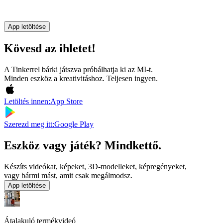
App letöltése
Kövesd az ihletet!
A Tinkerrel bárki játszva próbálhatja ki az MI-t.
Minden eszköz a kreativitáshoz. Teljesen ingyen.
Letöltés innen:
App Store
Szerezd meg itt:
Google Play
Eszköz vagy játék? Mindkettő.
Készíts videókat, képeket, 3D-modelleket, képregényeket,
vagy bármi mást, amit csak megálmodsz.
App letöltése
Átalakuló termékvideó