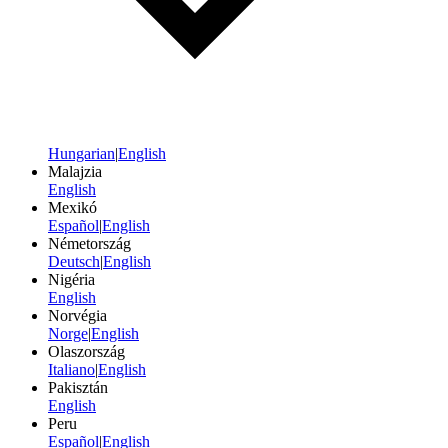
Hungarian
|
English
Malajzia
English
Mexikó
Español
|
English
Németország
Deutsch
|
English
Nigéria
English
Norvégia
Norge
|
English
Olaszország
Italiano
|
English
Pakisztán
English
Peru
Español
|
English