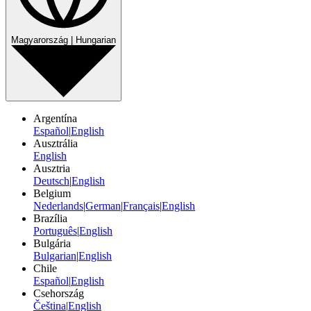
Magyarország | Hungarian
Argentína
Español
|
English
Ausztrália
English
Ausztria
Deutsch
|
English
Belgium
Nederlands
|
German
|
Français
|
English
Brazília
Português
|
English
Bulgária
Bulgarian
|
English
Chile
Español
|
English
Csehország
Čeština
|
English