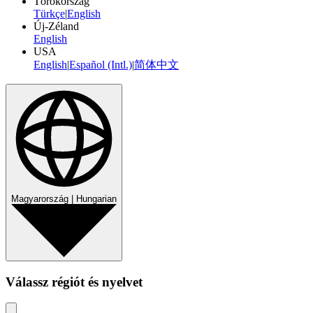
Törökország
Türkçe
|
English
Új-Zéland
English
USA
English
|
Español (Intl.)
|
简体中文
Magyarország | Hungarian
Válassz régiót és nyelvet