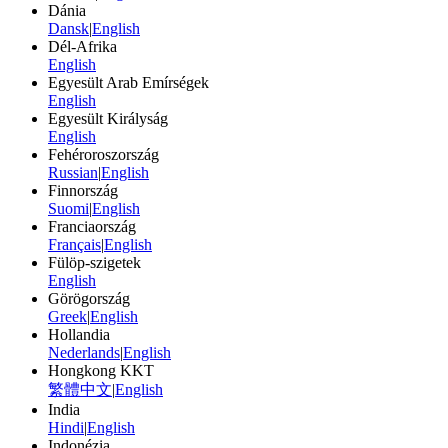
Dánia
Dansk
|
English
Dél-Afrika
English
Egyesült Arab Emírségek
English
Egyesült Királyság
English
Fehéroroszország
Russian
|
English
Finnország
Suomi
|
English
Franciaország
Français
|
English
Fülöp-szigetek
English
Görögország
Greek
|
English
Hollandia
Nederlands
|
English
Hongkong KKT
繁體中文
|
English
India
Hindi
|
English
Indonézia