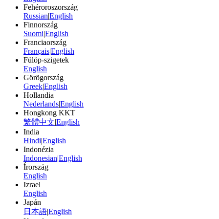
Fehéroroszország
Russian
|
English
Finnország
Suomi
|
English
Franciaország
Français
|
English
Fülöp-szigetek
English
Görögország
Greek
|
English
Hollandia
Nederlands
|
English
Hongkong KKT
繁體中文
|
English
India
Hindi
|
English
Indonézia
Indonesian
|
English
Írország
English
Izrael
English
Japán
日本語
|
English