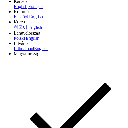
Kanada
English
|
Français
Kolumbia
Español
|
English
Korea
한국어
|
English
Lengyelország
Polski
|
English
Litvánia
Lithuanian
|
English
Magyarország