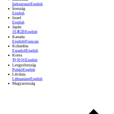
Indonesian
|
English
Írország
English
Izrael
English
Japán
日本語
|
English
Kanada
English
|
Français
Kolumbia
Español
|
English
Korea
한국어
|
English
Lengyelország
Polski
|
English
Litvánia
Lithuanian
|
English
Magyarország