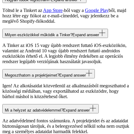
Töltsd le a Tinkert az
App Store
-ból vagy a
Google Play
ből, majd
hozz létre egy fiókot az e-mail-címeddel, vagy jelentkezz be a
meglévő Shopify-fiókoddal.
Milyen eszközökkel működik a Tinker?
Expand answer
A Tinker az iOS 15 vagy újabb rendszert futtató iOS-eszközökön,
valamint az Android 10 vagy újabb rendszert futtató androidos
eszközökön érhető el. A legjobb élmény érdekében az operációs
rendszer legújabb verziójának használatát javasoljuk.
Megoszthatom a projektjeimet?
Expand answer
Igen! Az alkotásaidat közvetlenül az alkalmazásból megoszthatod a
közösségi médiában, vagy exportálhatod az eszközödre, hogy
bárhol máshol is közzétehesd őket.
Mi a helyzet az adatvédelemmel?
Expand answer
Az adatvédelmed fontos számunkra. A projektjeidet és az adataidat
biztonságosan tároljuk, és a beleegyezésed nélkül soha nem osztjuk
meg a személyes adataidat harmadik felekkel.