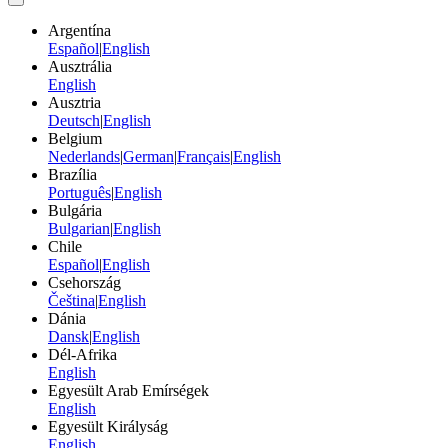
Argentína
Español
|
English
Ausztrália
English
Ausztria
Deutsch
|
English
Belgium
Nederlands
|
German
|
Français
|
English
Brazília
Português
|
English
Bulgária
Bulgarian
|
English
Chile
Español
|
English
Csehország
Čeština
|
English
Dánia
Dansk
|
English
Dél-Afrika
English
Egyesült Arab Emírségek
English
Egyesült Királyság
English