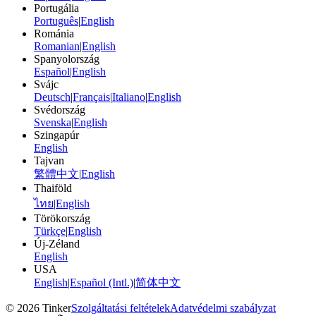
Portugália
Português
|
English
Románia
Romanian
|
English
Spanyolország
Español
|
English
Svájc
Deutsch
|
Français
|
Italiano
|
English
Svédország
Svenska
|
English
Szingapúr
English
Tajvan
繁體中文
|
English
Thaiföld
ไทย
|
English
Törökország
Türkçe
|
English
Új-Zéland
English
USA
English
|
Español (Intl.)
|
简体中文
©
2026
Tinker
Szolgáltatási feltételek
Adatvédelmi szabályzat