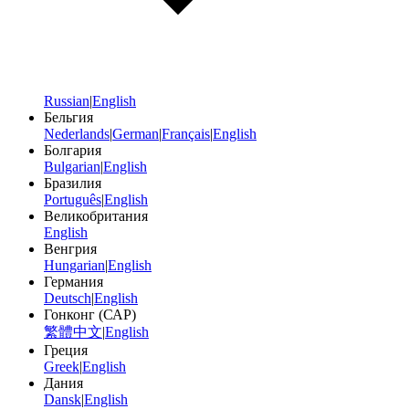
Russian
|
English
Бельгия
Nederlands
|
German
|
Français
|
English
Болгария
Bulgarian
|
English
Бразилия
Português
|
English
Великобритания
English
Венгрия
Hungarian
|
English
Германия
Deutsch
|
English
Гонконг (САР)
繁體中文
|
English
Греция
Greek
|
English
Дания
Dansk
|
English