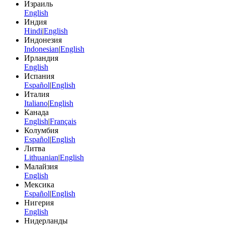
Израиль
English
Индия
Hindi
|
English
Индонезия
Indonesian
|
English
Ирландия
English
Испания
Español
|
English
Италия
Italiano
|
English
Канада
English
|
Français
Колумбия
Español
|
English
Литва
Lithuanian
|
English
Малайзия
English
Мексика
Español
|
English
Нигерия
English
Нидерланды