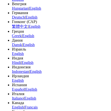
Венгрия
Hungarian
|
English
Германия
Deutsch
|
English
Гонконг (САР)
繁體中文
|
English
Греция
Greek
|
English
Дания
Dansk
|
English
Израиль
English
Индия
Hindi
|
English
Индонезия
Indonesian
|
English
Ирландия
English
Испания
Español
|
English
Италия
Italiano
|
English
Канада
English
|
Français