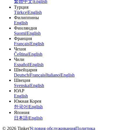
繁體中文
|
English
Турция
Türkçe
|
English
Филиппины
English
Финляндия
Suomi
|
English
Франция
Français
|
English
Чехия
Čeština
|
English
Чили
Español
|
English
Швейцария
Deutsch
|
Français
|
Italiano
|
English
Швеция
Svenska
|
English
ЮАР
English
Южная Корея
한국어
|
English
Япония
日本語
|
English
©
2026
Tinker
Условия обслуживания
Политика