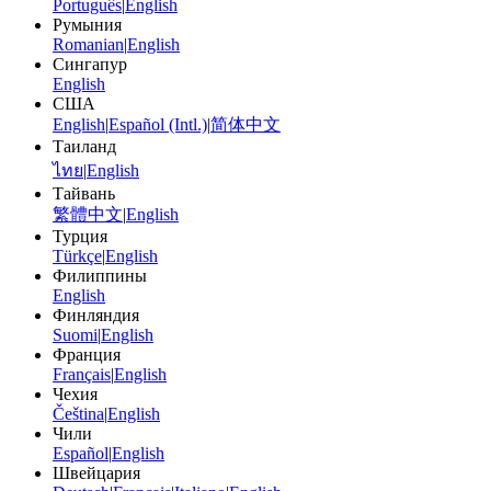
Português
|
English
Румыния
Romanian
|
English
Сингапур
English
США
English
|
Español (Intl.)
|
简体中文
Таиланд
ไทย
|
English
Тайвань
繁體中文
|
English
Турция
Türkçe
|
English
Филиппины
English
Финляндия
Suomi
|
English
Франция
Français
|
English
Чехия
Čeština
|
English
Чили
Español
|
English
Швейцария