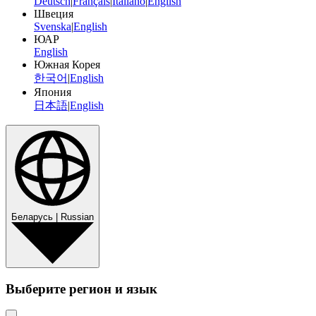
Deutsch
|
Français
|
Italiano
|
English
Швеция
Svenska
|
English
ЮАР
English
Южная Корея
한국어
|
English
Япония
日本語
|
English
Беларусь | Russian
Выберите регион и язык