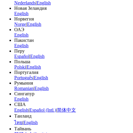
Nederlands
|
English
Новая Зеландия
English
Норвегия
Norge
|
English
ОАЭ
English
Пакистан
English
Перу
Español
|
English
Польша
Polski
|
English
Португалия
Português
|
English
Румыния
Romanian
|
English
Сингапур
English
США
English
|
Español (Intl.)
|
简体中文
Таиланд
ไทย
|
English
Тайвань