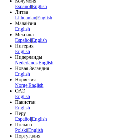
Колумбия
Español
|
English
Литва
Lithuanian
|
English
Малайзия
English
Мексика
Español
|
English
Нигерия
English
Нидерланды
Nederlands
|
English
Новая Зеландия
English
Норвегия
Norge
|
English
ОАЭ
English
Пакистан
English
Перу
Español
|
English
Польша
Polski
|
English
Португалия