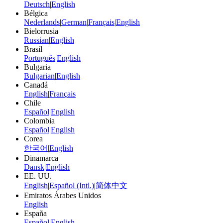
Deutsch
|
English
Bélgica
Nederlands
|
German
|
Français
|
English
Bielorrusia
Russian
|
English
Brasil
Português
|
English
Bulgaria
Bulgarian
|
English
Canadá
English
|
Français
Chile
Español
|
English
Colombia
Español
|
English
Corea
한국어
|
English
Dinamarca
Dansk
|
English
EE. UU.
English
|
Español (Intl.)
|
简体中文
Emiratos Árabes Unidos
English
España
Español
|
English