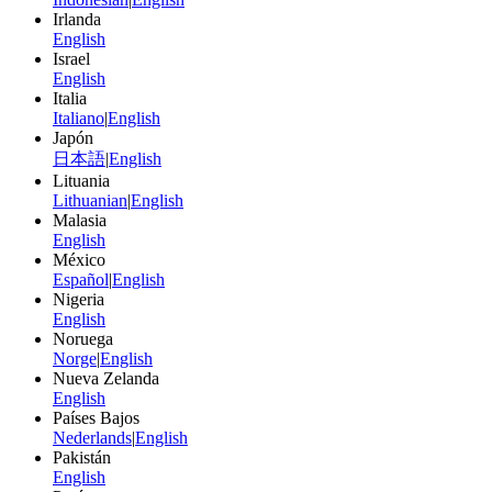
Irlanda
English
Israel
English
Italia
Italiano
|
English
Japón
日本語
|
English
Lituania
Lithuanian
|
English
Malasia
English
México
Español
|
English
Nigeria
English
Noruega
Norge
|
English
Nueva Zelanda
English
Países Bajos
Nederlands
|
English
Pakistán
English