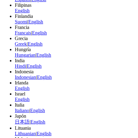
Filipinas
English
Finlandia
Suomi
|
English
Francia
Français
|
English
Grecia
Greek
|
English
Hungría
Hungarian
|
English
India
Hindi
|
English
Indonesia
Indonesian
|
English
Irlanda
English
Israel
English
Italia
Italiano
|
English
Japón
日本語
|
English
Lituania
Lithuanian
|
English