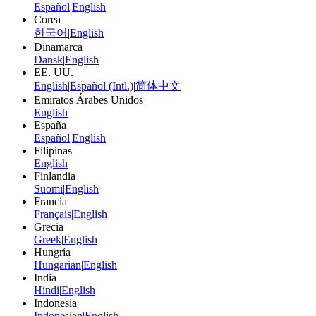
Español
|
English
Corea
한국어
|
English
Dinamarca
Dansk
|
English
EE. UU.
English
|
Español (Intl.)
|
简体中文
Emiratos Árabes Unidos
English
España
Español
|
English
Filipinas
English
Finlandia
Suomi
|
English
Francia
Français
|
English
Grecia
Greek
|
English
Hungría
Hungarian
|
English
India
Hindi
|
English
Indonesia
Indonesian
|
English