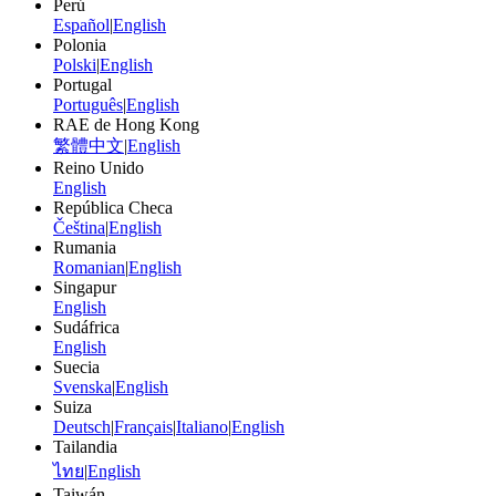
Perú
Español
|
English
Polonia
Polski
|
English
Portugal
Português
|
English
RAE de Hong Kong
繁體中文
|
English
Reino Unido
English
República Checa
Čeština
|
English
Rumania
Romanian
|
English
Singapur
English
Sudáfrica
English
Suecia
Svenska
|
English
Suiza
Deutsch
|
Français
|
Italiano
|
English
Tailandia
ไทย
|
English
Taiwán