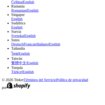
Čeština
|
English
Rumania
Romanian
|
English
Singapur
English
Sudáfrica
English
Suecia
Svenska
|
English
Suiza
Deutsch
|
Français
|
Italiano
|
English
Tailandia
ไทย
|
English
Taiwán
繁體中文
|
English
Turquía
Türkçe
|
English
©
2026
Tinker
Términos del Servicio
Política de privacidad
por